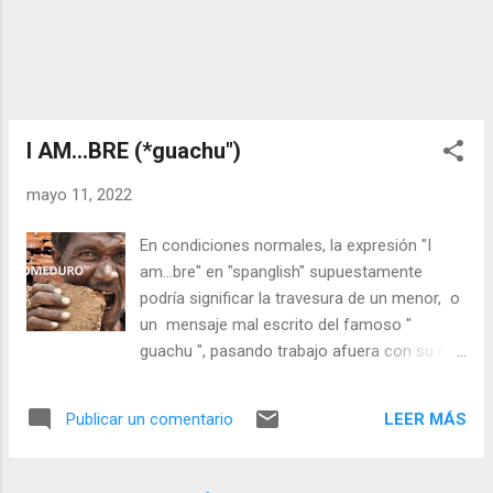
I AM...BRE (*guachu")
mayo 11, 2022
En condiciones normales, la expresión "I
am...bre" en "spanglish" supuestamente
podría significar la travesura de un menor, o
un mensaje mal escrito del famoso "
guachu ", pasando trabajo afuera con su mal
inglés, queriendo decir "hay hambre". Pero, ni
lo uno ni lo otro, es peor porque se refiere al
LEER MÁS
Publicar un comentario
triste caso que deriva de los comedores , o
lugar apropiado para alimentarse la especie
humana; de los comederos en los que se