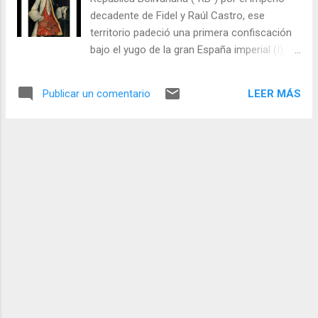
en situaciones de apremios del régimen,
decadente de Fidel y Raúl Castro, ese
casi a diario y con frecuencia de más de una
territorio padeció una primera confiscación
vez en las últimas 24 horas, para este
bajo el yugo de la gran España imperial (I),
trimestre final del 2014. Josué Fernández
cuya historia arrancaría en 1492 y se
Para que un mantra funcione, por ejemplo,
extendería globalmente hasta 1898, por unos
su efecto comenzaría de adentro hacia
LEER MÁS
Publicar un comentario
cuatrocientos años. En la primera se
afuera al murmurar bajito un caletre o sus
lucieron los llamados “grandes cacaos” por
variantes cortas, alcanzando la
calles y galas de las provincias de la
autosugestión, luego un estado catat...
Capitanía General de Venezuela, y ahora
reaparecerían con similar monopolio de
privilegios entre los jefes del régimen,
encapsulados en una estridente “Revolución
Bolivariana” de inspiración y sumisión
castro-comunista. El destacado periodista y
escritor Óscar Yánes - de quien ahora se
recuerda el aniversario de su muerte - contó
una vez que “igualmente se pide cacao
desde la colonia”. “ Pedir cacao es pedir