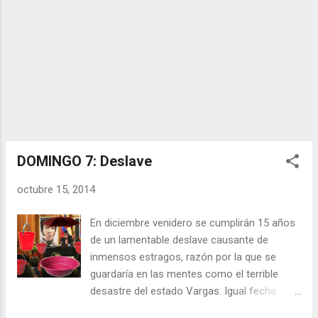
auxilio y se utiliza para los más variados
contextos. Esta expresión data de la época
de la colonia (I), cuando el cacao era
símbolo de poder y d...
DOMINGO 7: Deslave
octubre 15, 2014
En diciembre venidero se cumplirán 15 años
de un lamentable deslave causante de
inmensos estragos, razón por la que se
guardaría en las mentes como el terrible
desastre del estado Vargas. Igual fecha
también instituiría el lloriqueo de muchos por