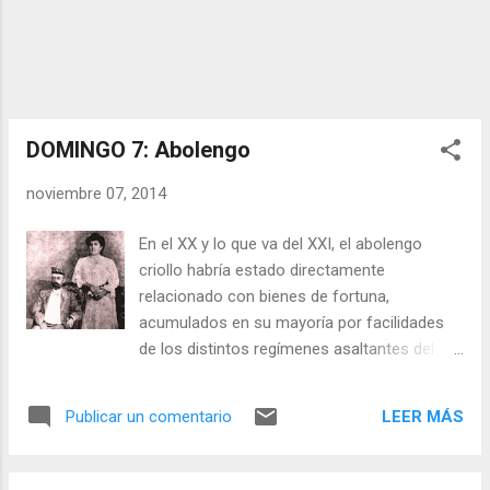
DOMINGO 7: Abolengo
noviembre 07, 2014
En el XX y lo que va del XXI, el abolengo
criollo habría estado directamente
relacionado con bienes de fortuna,
acumulados en su mayoría por facilidades
de los distintos regímenes asaltantes del
país, incluidos los de la República Bolivariana
(“RB”). Así, con poco escudriñar se podría
LEER MÁS
Publicar un comentario
encontrar a los ricos favorecidos por
Cipriano Castro, Gómez y subsiguientes, los
de Pérez Jiménez, los de la “cuarta”, y los