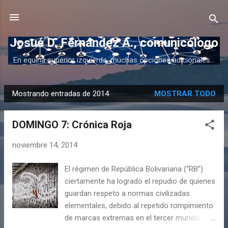
Ir al contenido principal
Josué D. Fernández A., comunicólogo
En equina superior izquierda, muchas opciones adicionales...
Mostrando entradas de 2014
MOSTRAR TODO
E
n
DOMINGO 7: Crónica Roja
t
r
noviembre 14, 2014
a
d
El régimen de República Bolivariana (“RB”)
a
ciertamente ha logrado el repudio de quienes
s
guardan respeto a normas civilizadas
elementales, debido al repetido rompimiento
de marcas extremas en el tercer mundo,