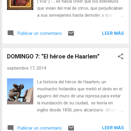
(“R.B.”) - , se hacía creer que los individuos
que vivían del mal de otros, que perjudicaban
a sus semejantes hasta demoler a dos
terceras partes de un país con sus
habitantes incluidos, y aparentemente no
LEER MÁS
Publicar un comentario
recibían castigos del más acá ni del más allá,
simplemente se valían de la protección de
algún pacto con demonios. Entonces, ese
DOMINGO 7: “El héroe de Haarlem”
cuento de espantos se sostenía en las
tinieblas de la ausencia de luz eléctrica, y en
septiembre 17, 2014
la ignorancia del pueblo, al cual se
distanciaba de la escuela, para convertirle en
La historia del héroe de Haarlem, un
presa fácil de supercherías. Mantener
muchacho holandés que metió el dedo en el
sugestionados a los débiles contaría como
agujero del muro de una represa para evitar
primera condición para lograr su sumisión, a
la inundación de su ciudad, se leería en
través de aquella herramienta creída mágica
inglés desde 1850, pero alcanzaría difusión
que - según la historia antigua - permitiría
masiva con la versión de Mary Mapes
abusos a los dueños del poder para
Dodges, en su relato publicado en 1865, en el
apropiarse de fortunas, amores, familias, e
LEER MÁS
Publicar un comentario
que le escoge el nombre de Hans Brinker. La