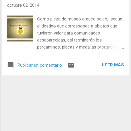
puro sin reparar en la “viga en los ojos
octubre 02, 2014
propios” explicaría la entrega de 911
venezolanos en su mayoría, viviendo en
Como pieza de museo arqueológico, según
democracia, a una babeada pasión por un
el destino que corresponde a objetos que
dictador que llevaba ya 30 años de abusos,
tuvieron valor para comunidades
fusilamientos, persecuciones, torturas y
desaparecidas, así terminarán los
cárcel para disidentes, e intromisiones
pergaminos, placas y medallas otorgados
armadas en otros países, incluida la misma
para honrar méritos de quienes destacaban
Venezuela. Además, sin la menor pizca de
en un territorio, que fue posteriormente
decencia para abogar por solidaridad
LEER MÁS
Publicar un comentario
devastado por la República Bolivariana
elemental con los que en la Isla padecían el
(“RB”). Antes de la debacle, era corriente
régimen de la intolerancia y la tiranía
encontrar por allí algunas trayectorias de
desmedidas. Josué Fer...
cumplimiento excepcional de deberes, casi
siempre con poca o ninguna compensación
a cambio. La ruptura con la sana tradición
comenzó y se extendió colectívamente
después de asistir por radio y televisión, en
vivo y en directo, al altanero reconocimiento